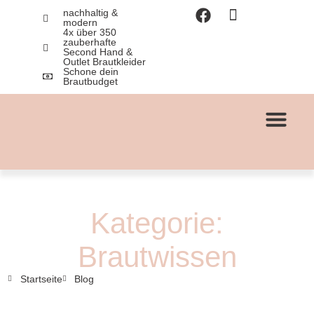
nachhaltig &
modern
4x über 350
zauberhafte
Second Hand &
Outlet Brautkleider
Schone dein
Brautbudget
EIGENE KOLLEKTIO
BRAUTKLEID VERKAUFE
Kategorie:
Brautwissen
Startseite
Blog