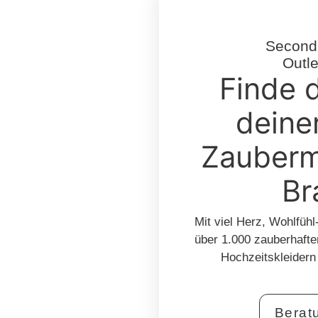
Second 
Outle
Finde 
deine
Zauberm
Br
Mit viel Herz, Wohlfüh
über 1.000 zauberhafte
Hochzeitskleidern
Berat