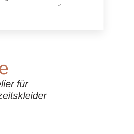
e
ier für
eitskleider