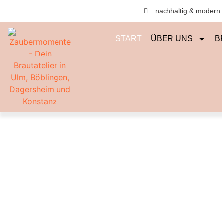
nachhaltig & modern
START
ÜBER UNS
B